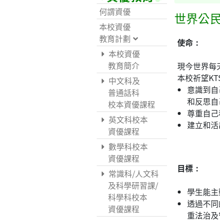
何謂資優
世界公
本校資優
教育計劃
使命：
本校資優
教育簡介
現今世界每天
本校祈望K
中文科及
意識到自
普通話科
和反思自
校本資優課程
尊重自己
英文科校本
建立和活
資優課程
數學科校本
資優課程
目標：
常識科/人文科
及科學研習課/
學生能主
科學科校本
透過不同
資優課程
重法治及