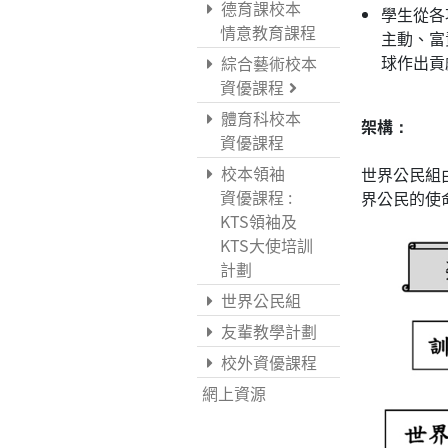
德育課校本
學生從各
情意教育課程
主動、富
球作出貢
綜合藝術校本
資優課程
體育科校本
架構：
資優課程
校本領袖
世界公民組
資優課程 :
界公民的使
KTS領袖及
KTS大使培訓
計劃
世界公民組
友輩教學計劃
校外資優課程
網上資源