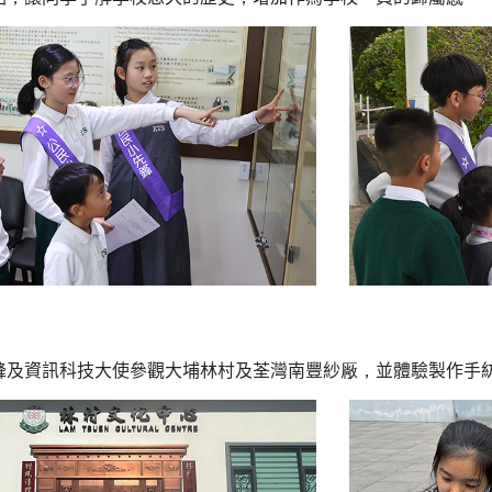
鋒及資訊科技大使參觀大埔林村及荃灣南豐紗厰，並體驗製作手