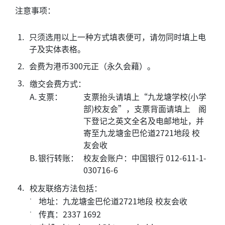
注意事项：
1.
只须选用以上一种方式填表便可，请勿同时填上电
子及实体表格。
2.
会费为港币300元正（永久会藉）。
3.
缴交会费方式：
A.
支票：
支票抬头请填上“九龙塘学校(小学
部)校友会”，支票背面请填上 阁
下登记之英文全名及电邮地址，并
寄至九龙塘金巴伦道2721地段 校
友会收
B.
银行转账：
校友会账户：中国银行 012-611-1-
030716-6
4.
校友联络方法包括：
˙
地址：九龙塘金巴伦道2721地段 校友会收
˙
传真：2337 1692