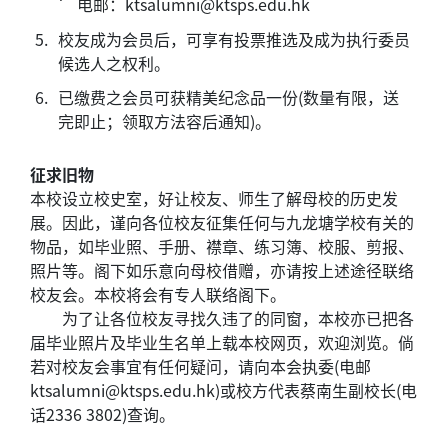
˙
电邮：ktsalumni@ktsps.edu.hk
5.
校友成为会员后，可享有投票推选及成为执行委员
候选人之权利。
6.
已缴费之会员可获精美纪念品一份(数量有限，送
完即止；领取方法容后通知)。
征求旧物
本校设立校史室，好让校友、师生了解母校的历史发
展。因此，谨向各位校友征集任何与九龙塘学校有关的
物品，如毕业照、手册、襟章、练习簿、校服、剪报、
照片等。阁下如乐意向母校借赠，亦请按上述途径联络
校友会。本校将会有专人联络阁下。
为了让各位校友寻找久违了的同窗，本校亦已把各
届毕业照片及毕业生名单上载本校网页，欢迎浏览。倘
若对校友会事宜有任何疑问，请向本会执委(电邮
ktsalumni@ktsps.edu.hk)或校方代表蔡南生副校长(电
话2336 3802)查询。